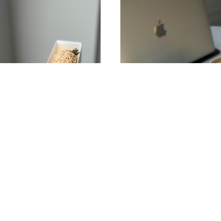
клубники в шоколаде
4 клубники в шокол
1 000
р.
1 000
р.