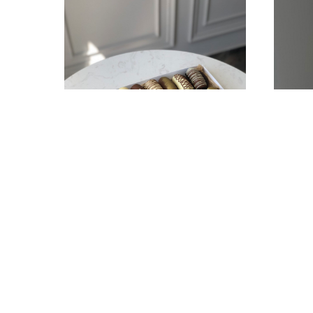
27 бананов
4 
5 400
р.