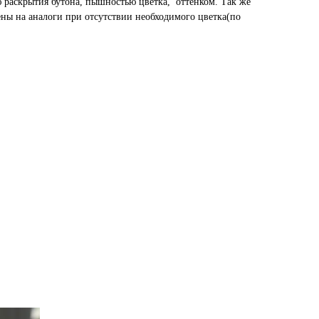
ю раскрытия бутона, пышностью цветка, оттенком. Так же
ены на аналоги при отсутствии необходимого цветка(по