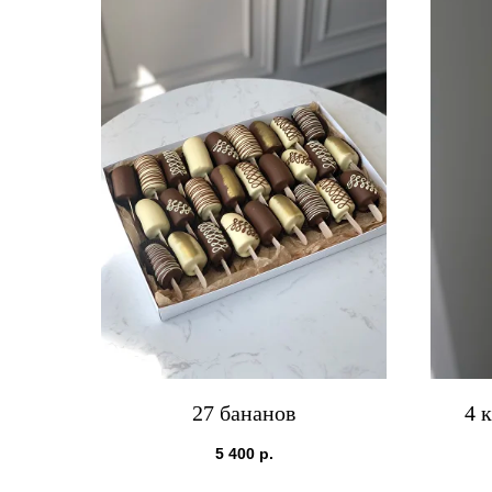
27 бананов
4 
5 400
р.