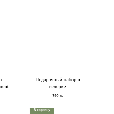
р
Подарочный набор в
ment
ведерке
790
р.
В корзину