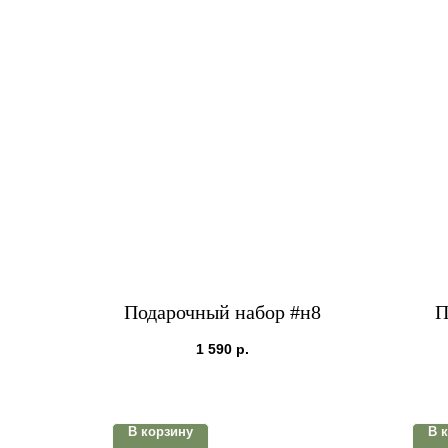
Подарочный набор #н8
П
1 590
р.
В корзину
В 