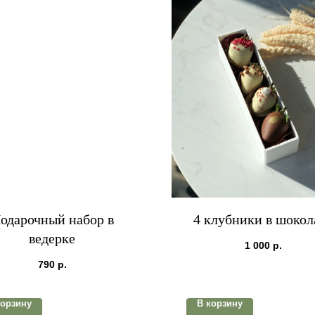
одарочный набор в
4 клубники в шокол
ведерке
1 000
р.
790
р.
корзину
В корзину