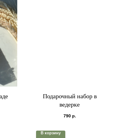
аде
Подарочный набор в
ведерке
790
р.
В корзину